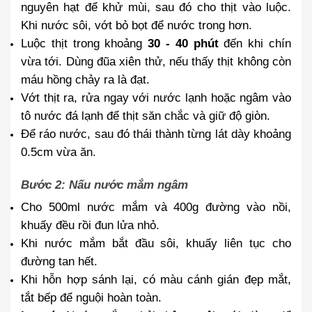
nguyên hạt để khử mùi, sau đó cho thịt vào luộc.
Khi nước sôi, vớt bỏ bọt để nước trong hơn.
Luộc thịt trong khoảng
30 - 40 phút
đến khi chín
vừa tới. Dùng đũa xiên thử, nếu thấy thịt không còn
máu hồng chảy ra là đạt.
Vớt thịt ra, rửa ngay với nước lạnh hoặc ngâm vào
tô nước đá lạnh để thịt săn chắc và giữ độ giòn.
Để ráo nước, sau đó thái thành từng lát dày khoảng
0.5cm vừa ăn.
Bước 2: Nấu nước mắm ngâm
Cho
500ml nước mắm và 400g đường
vào nồi,
khuấy đều rồi đun lửa nhỏ.
Khi nước mắm bắt đầu sôi, khuấy liên tục cho
đường tan hết.
Khi hỗn hợp sánh lại, có màu cánh gián đẹp mắt,
tắt bếp để nguội hoàn toàn.