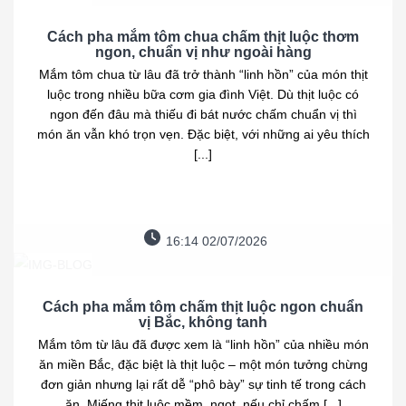
Cách pha mắm tôm chua chấm thịt luộc thơm
ngon, chuẩn vị như ngoài hàng
Mắm tôm chua từ lâu đã trở thành “linh hồn” của món thịt
luộc trong nhiều bữa cơm gia đình Việt. Dù thịt luộc có
ngon đến đâu mà thiếu đi bát nước chấm chuẩn vị thì
món ăn vẫn khó trọn vẹn. Đặc biệt, với những ai yêu thích
[...]
16:14 02/07/2026
Cách pha mắm tôm chấm thịt luộc ngon chuẩn
vị Bắc, không tanh
Mắm tôm từ lâu đã được xem là “linh hồn” của nhiều món
ăn miền Bắc, đặc biệt là thịt luộc – một món tưởng chừng
đơn giản nhưng lại rất dễ “phô bày” sự tinh tế trong cách
ăn. Miếng thịt luộc mềm, ngọt, nếu chỉ chấm [...]