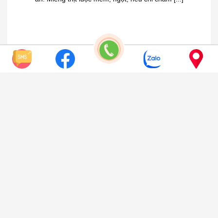
ĐĂNG KÝ NHẬN TIN
KHUYẾN MÃI & GIÁ TỐT NHẤT & TƯ VẤN
ĐĂNG KÝ