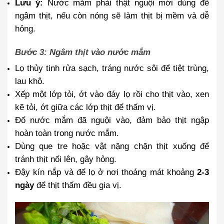
Lưu ý:
Nước mắm phải thật nguội mới dùng để
ngâm thịt, nếu còn nóng sẽ làm thịt bị mềm và dễ
hỏng.
Bước 3: Ngâm thịt vào nước mắm
Lọ thủy tinh rửa sạch, tráng nước sôi để tiệt trùng,
lau khô.
Xếp một lớp tỏi, ớt vào đáy lọ rồi cho thịt vào, xen
kẽ tỏi, ớt giữa các lớp thịt để thấm vị.
Đổ nước mắm đã nguội vào, đảm bảo thịt ngập
hoàn toàn trong nước mắm.
Dùng que tre hoặc vật nặng chặn thịt xuống để
tránh thịt nổi lên, gây hỏng.
Đậy kín nắp và để lọ ở nơi thoáng mát khoảng
2-3
ngày
để thịt thấm đều gia vị.