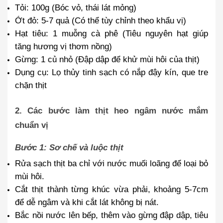
Tỏi
: 100g (Bóc vỏ, thái lát mỏng)
Ớt đỏ
: 5-7 quả (Có thể tùy chỉnh theo khẩu vị)
Hạt tiêu
: 1 muỗng cà phê (Tiêu nguyên hạt giúp
tăng hương vị thơm nồng)
Gừng
: 1 củ nhỏ (Đập dập để khử mùi hôi của thịt)
Dụng cụ
: Lọ thủy tinh sạch có nắp đậy kín, que tre
chặn thịt
2. Các bước làm thịt heo ngâm nước mắm
chuẩn vị
Bước 1: Sơ chế và luộc thịt
Rửa sạch thịt ba chỉ với nước muối loãng để loại bỏ
mùi hôi.
Cắt thịt thành từng khúc vừa phải, khoảng 5-7cm
để dễ ngâm và khi cắt lát không bị nát.
Bắc nồi nước lên bếp, thêm vào gừng đập dập, tiêu