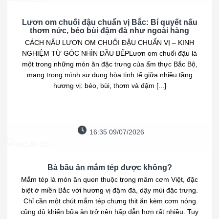
Lươn om chuối đậu chuẩn vị Bắc: Bí quyết nấu
thơm nức, béo bùi đậm đà như ngoài hàng
CÁCH NẤU LƯƠN OM CHUỐI ĐẬU CHUẨN VỊ – KINH
NGHIỆM TỪ GÓC NHÌN ĐẦU BẾPLươn om chuối đậu là
một trong những món ăn đặc trưng của ẩm thực Bắc Bộ,
mang trong mình sự dung hòa tinh tế giữa nhiều tầng
hương vị: béo, bùi, thơm và đậm [...]
16:35 09/07/2026
Bà bầu ăn mắm tép được không?
Mắm tép là món ăn quen thuộc trong mâm cơm Việt, đặc
biệt ở miền Bắc với hương vị đậm đà, dậy mùi đặc trưng.
Chỉ cần một chút mắm tép chưng thịt ăn kèm cơm nóng
cũng đủ khiến bữa ăn trở nên hấp dẫn hơn rất nhiều. Tuy