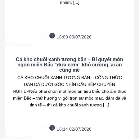
nhiên, [...]
16:09 09/07/2026
Cá kho chuối xanh tương bần – Bí quyết món
ngon miền Bắc “đưa cơm” khó cưỡng, ai ăn
cũng mê
CÁ KHO CHUỐI XANH TƯƠNG BẦN – CÔNG THỨC
DÂN DÃ DƯỚI GÓC NHÌN ĐẦU BẾP CHUYÊN
NGHIỆPNếu phải chọn một món ăn tiêu biểu cho ẩm thực
miền Bắc – thứ hương vị gói trọn sự mộc mạc, đậm đà và
tinh tế – thì cá kho chuối xanh tương [...]
16:14 02/07/2026