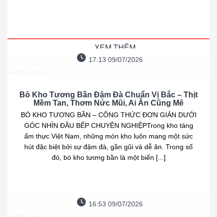
XEM THÊM
17:13 09/07/2026
Bò Kho Tương Bần Đậm Đà Chuẩn Vị Bắc – Thịt
Mềm Tan, Thơm Nức Mũi, Ai Ăn Cũng Mê
BÒ KHO TƯƠNG BẦN – CÔNG THỨC ĐƠN GIẢN DƯỚI
GÓC NHÌN ĐẦU BẾP CHUYÊN NGHIỆPTrong kho tàng
ẩm thực Việt Nam, những món kho luôn mang một sức
hút đặc biệt bởi sự đậm đà, gần gũi và dễ ăn. Trong số
đó, bò kho tương bần là một biến [...]
16:53 09/07/2026