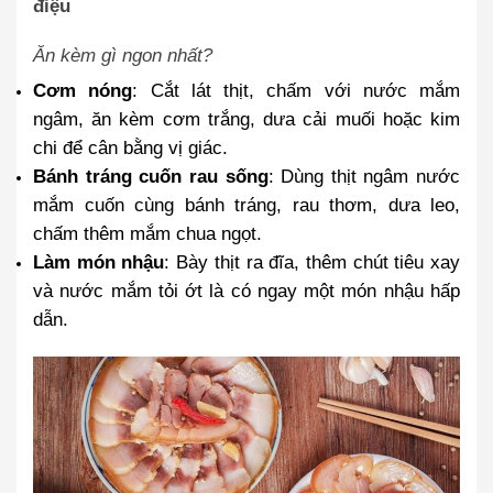
điệu
Ăn kèm gì ngon nhất?
Cơm nóng
: Cắt lát thịt, chấm với nước mắm
ngâm, ăn kèm cơm trắng, dưa cải muối hoặc kim
chi để cân bằng vị giác.
Bánh tráng cuốn rau sống
: Dùng thịt ngâm nước
mắm cuốn cùng bánh tráng, rau thơm, dưa leo,
chấm thêm mắm chua ngọt.
Làm món nhậu
: Bày thịt ra đĩa, thêm chút tiêu xay
và nước mắm tỏi ớt là có ngay một món nhậu hấp
dẫn.