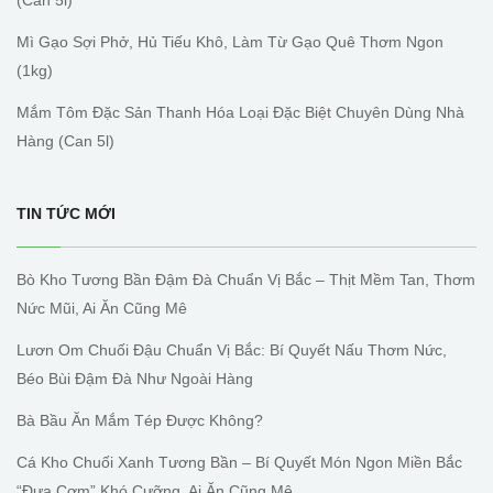
(can 5l)
Mì Gạo Sợi Phở, Hủ Tiếu Khô, Làm Từ Gạo Quê Thơm Ngon
(1kg)
Mắm Tôm Đặc Sản Thanh Hóa Loại Đặc Biệt Chuyên Dùng Nhà
Hàng (can 5l)
TIN TỨC MỚI
Bò Kho Tương Bần Đậm Đà Chuẩn Vị Bắc – Thịt Mềm Tan, Thơm
Nức Mũi, Ai Ăn Cũng Mê
Lươn Om Chuối Đậu Chuẩn Vị Bắc: Bí Quyết Nấu Thơm Nức,
Béo Bùi Đậm Đà Như Ngoài Hàng
Bà Bầu Ăn Mắm Tép Được Không?
Cá Kho Chuối Xanh Tương Bần – Bí Quyết Món Ngon Miền Bắc
“đưa Cơm” Khó Cưỡng, Ai Ăn Cũng Mê