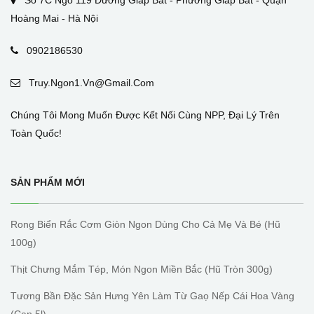
Số 7C Ngõ 119 Đường Giáp Bát - Phường Giáp Bát - Quận
Hoàng Mai - Hà Nội
0902186530
Truy.ngon1.vn@gmail.com
Chúng Tôi Mong Muốn Được Kết Nối Cùng NPP, Đại Lý Trên
Toàn Quốc!
SẢN PHẨM MỚI
Rong Biển Rắc Cơm Giòn Ngon Dùng Cho Cả Mẹ Và Bé (hũ
100g)
Thịt Chưng Mắm Tép, Món Ngon Miền Bắc (hũ Tròn 300g)
Tương Bần Đặc Sản Hưng Yên Làm Từ Gaọ Nếp Cái Hoa Vàng