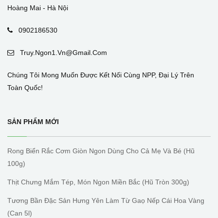
Hoàng Mai - Hà Nội
0902186530
Truy.ngon1.vn@gmail.com
Chúng Tôi Mong Muốn Được Kết Nối Cùng NPP, Đại Lý Trên
Toàn Quốc!
SẢN PHẨM MỚI
Rong Biển Rắc Cơm Giòn Ngon Dùng Cho Cả Mẹ Và Bé (hũ
100g)
Thịt Chưng Mắm Tép, Món Ngon Miền Bắc (hũ Tròn 300g)
Tương Bần Đặc Sản Hưng Yên Làm Từ Gaọ Nếp Cái Hoa Vàng
(can 5l)