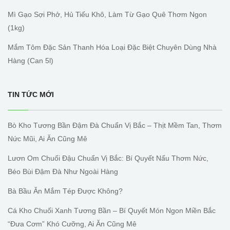
Mì Gạo Sợi Phở, Hủ Tiếu Khô, Làm Từ Gạo Quê Thơm Ngon
(1kg)
Mắm Tôm Đặc Sản Thanh Hóa Loại Đặc Biệt Chuyên Dùng Nhà
Hàng (can 5l)
TIN TỨC MỚI
Bò Kho Tương Bần Đậm Đà Chuẩn Vị Bắc – Thịt Mềm Tan, Thơm
Nức Mũi, Ai Ăn Cũng Mê
Lươn Om Chuối Đậu Chuẩn Vị Bắc: Bí Quyết Nấu Thơm Nức,
Béo Bùi Đậm Đà Như Ngoài Hàng
Bà Bầu Ăn Mắm Tép Được Không?
Cá Kho Chuối Xanh Tương Bần – Bí Quyết Món Ngon Miền Bắc
“đưa Cơm” Khó Cưỡng, Ai Ăn Cũng Mê