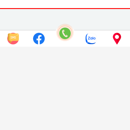
GIỚI THIỆU
Số 7C Ngõ 119 Đường Giáp Bát - Phường Giáp Bát - Quận
Hoàng Mai - Hà Nội
0902186530
Truy.ngon1.vn@gmail.com
Chúng Tôi Mong Muốn Được Kết Nối Cùng NPP, Đại Lý Trên
Toàn Quốc!