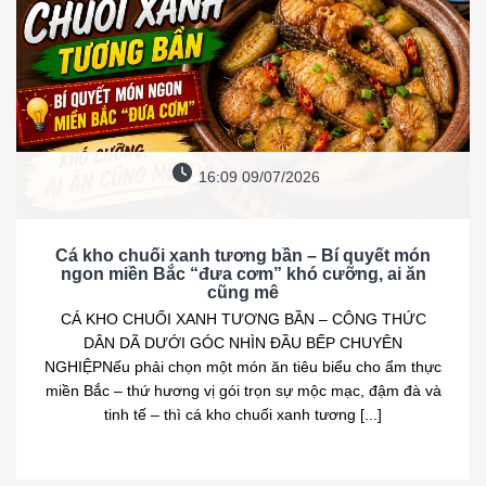
16:09 09/07/2026
Cá kho chuối xanh tương bần – Bí quyết món
ngon miền Bắc “đưa cơm” khó cưỡng, ai ăn
cũng mê
CÁ KHO CHUỐI XANH TƯƠNG BẦN – CÔNG THỨC
DÂN DÃ DƯỚI GÓC NHÌN ĐẦU BẾP CHUYÊN
NGHIỆPNếu phải chọn một món ăn tiêu biểu cho ẩm thực
miền Bắc – thứ hương vị gói trọn sự mộc mạc, đậm đà và
tinh tế – thì cá kho chuối xanh tương [...]