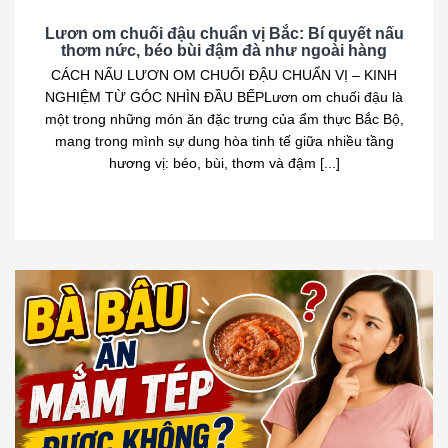
Lươn om chuối đậu chuẩn vị Bắc: Bí quyết nấu
thơm nức, béo bùi đậm đà như ngoài hàng
CÁCH NẤU LƯƠN OM CHUỐI ĐẬU CHUẨN VỊ – KINH
NGHIỆM TỪ GÓC NHÌN ĐẦU BẾPLươn om chuối đậu là
một trong những món ăn đặc trưng của ẩm thực Bắc Bộ,
mang trong mình sự dung hòa tinh tế giữa nhiều tầng
hương vị: béo, bùi, thơm và đậm [...]