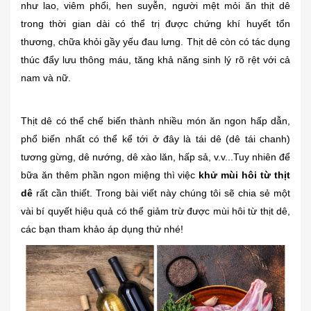
như lao, viêm phổi, hen suyễn, người mệt mỏi ăn thịt dê
trong thời gian dài có thể trị được chứng khí huyết tổn
thương, chữa khỏi gầy yếu đau lưng. Thịt dê còn có tác dụng
thúc đẩy lưu thông máu, tăng khả năng sinh lý rõ rệt với cả
nam và nữ.
Thịt dê có thể chế biến thành nhiều món ăn ngon hấp dẫn,
phổ biến nhất có thể kể tới ở đây là tái dê (dê tái chanh)
tương gừng, dê nướng, dê xào lăn, hấp sả, v.v...Tuy nhiên để
bữa ăn thêm phần ngon miệng thì việc
khử mùi hôi từ thịt
dê
rất cần thiết. Trong bài viết này chúng tôi sẽ chia sẻ một
vài bí quyết hiệu quả có thể giảm trừ được mùi hôi từ thịt dê,
các bạn tham khảo áp dụng thử nhé!