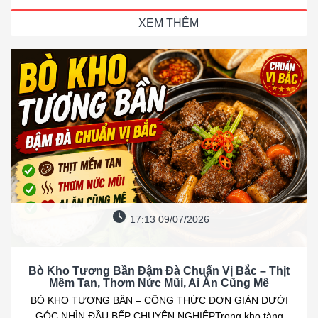
XEM THÊM
17:13 09/07/2026
Bò Kho Tương Bần Đậm Đà Chuẩn Vị Bắc – Thịt
Mềm Tan, Thơm Nức Mũi, Ai Ăn Cũng Mê
BÒ KHO TƯƠNG BẦN – CÔNG THỨC ĐƠN GIẢN DƯỚI
GÓC NHÌN ĐẦU BẾP CHUYÊN NGHIỆPTrong kho tàng