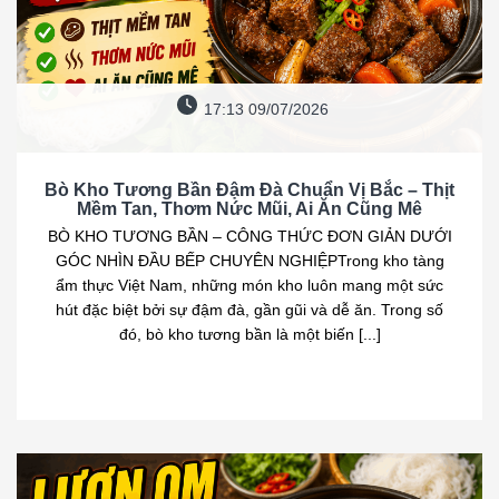
17:13 09/07/2026
Bò Kho Tương Bần Đậm Đà Chuẩn Vị Bắc – Thịt
Mềm Tan, Thơm Nức Mũi, Ai Ăn Cũng Mê
BÒ KHO TƯƠNG BẦN – CÔNG THỨC ĐƠN GIẢN DƯỚI
GÓC NHÌN ĐẦU BẾP CHUYÊN NGHIỆPTrong kho tàng
ẩm thực Việt Nam, những món kho luôn mang một sức
hút đặc biệt bởi sự đậm đà, gần gũi và dễ ăn. Trong số
đó, bò kho tương bần là một biến [...]