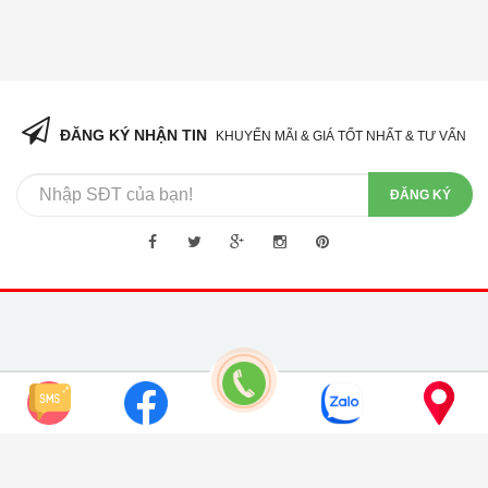
ĐĂNG KÝ NHẬN TIN
KHUYẾN MÃI & GIÁ TỐT NHẤT & TƯ VẤN
ĐĂNG KÝ
GIỚI THIỆU
Số 7C Ngõ 119 Đường Giáp Bát - Phường Giáp Bát - Quận