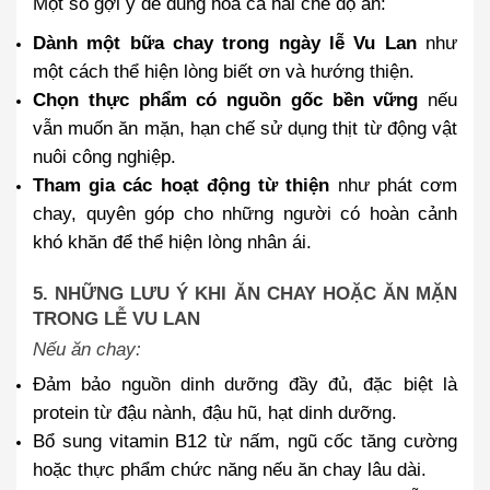
Một số gợi ý để dung hòa cả hai chế độ ăn:
Dành một bữa chay trong ngày lễ Vu Lan
như
một cách thể hiện lòng biết ơn và hướng thiện.
Chọn thực phẩm có nguồn gốc bền vững
nếu
vẫn muốn ăn mặn, hạn chế sử dụng thịt từ động vật
nuôi công nghiệp.
Tham gia các hoạt động từ thiện
như phát cơm
chay, quyên góp cho những người có hoàn cảnh
khó khăn để thể hiện lòng nhân ái.
5. NHỮNG LƯU Ý KHI ĂN CHAY HOẶC ĂN MẶN
TRONG LỄ VU LAN
Nếu ăn chay:
Đảm bảo nguồn dinh dưỡng đầy đủ, đặc biệt là
protein từ đậu nành, đậu hũ, hạt dinh dưỡng.
Bổ sung vitamin B12 từ nấm, ngũ cốc tăng cường
hoặc thực phẩm chức năng nếu ăn chay lâu dài.