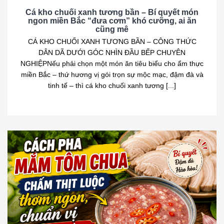
Cá kho chuối xanh tương bần – Bí quyết món
ngon miền Bắc “đưa cơm” khó cưỡng, ai ăn
cũng mê
CÁ KHO CHUỐI XANH TƯƠNG BẦN – CÔNG THỨC
DÂN DÃ DƯỚI GÓC NHÌN ĐẦU BẾP CHUYÊN
NGHIỆPNếu phải chọn một món ăn tiêu biểu cho ẩm thực
miền Bắc – thứ hương vị gói trọn sự mộc mạc, đậm đà và
tinh tế – thì cá kho chuối xanh tương [...]