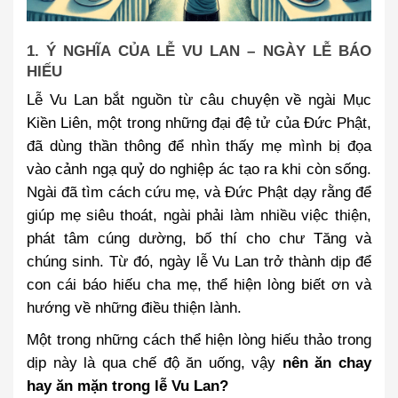
1. Ý NGHĨA CỦA LỄ VU LAN – NGÀY LỄ BÁO
HIẾU
Lễ Vu Lan bắt nguồn từ câu chuyện về ngài Mục
Kiền Liên, một trong những đại đệ tử của Đức Phật,
đã dùng thần thông để nhìn thấy mẹ mình bị đọa
vào cảnh ngạ quỷ do nghiệp ác tạo ra khi còn sống.
Ngài đã tìm cách cứu mẹ, và Đức Phật dạy rằng để
giúp mẹ siêu thoát, ngài phải làm nhiều việc thiện,
phát tâm cúng dường, bố thí cho chư Tăng và
chúng sinh. Từ đó, ngày lễ Vu Lan trở thành dịp để
con cái báo hiếu cha mẹ, thể hiện lòng biết ơn và
hướng về những điều thiện lành.
Một trong những cách thể hiện lòng hiếu thảo trong
dịp này là qua chế độ ăn uống, vậy
nên ăn chay
hay ăn mặn trong lễ Vu Lan?