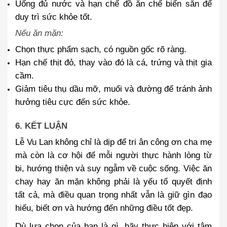
Uống đủ nước và hạn chế đồ ăn chế biến sẵn để
duy trì sức khỏe tốt.
Nếu ăn mặn:
Chọn thực phẩm sạch, có nguồn gốc rõ ràng.
Hạn chế thịt đỏ, thay vào đó là cá, trứng và thịt gia
cầm.
Giảm tiêu thụ dầu mỡ, muối và đường để tránh ảnh
hưởng tiêu cực đến sức khỏe.
6. KẾT LUẬN
Lễ Vu Lan không chỉ là dịp để tri ân công ơn cha mẹ
mà còn là cơ hội để mỗi người thực hành lòng từ
bi, hướng thiện và suy ngẫm về cuộc sống.
Việc ăn
chay hay ăn mặn không phải là yếu tố quyết định
tất cả, mà điều quan trọng nhất vẫn là
giữ gìn đạo
hiếu, biết ơn và hướng đến những điều tốt đẹp
.
Dù lựa chọn của bạn là gì, hãy thực hiện với tâm