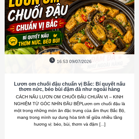
16:53 09/07/2026
Lươn om chuối đậu chuẩn vị Bắc: Bí quyết nấu
thơm nức, béo bùi đậm đà như ngoài hàng
CÁCH NẤU LƯƠN OM CHUỐI ĐẬU CHUẨN VỊ – KINH
NGHIỆM TỪ GÓC NHÌN ĐẦU BẾPLươn om chuối đậu là
một trong những món ăn đặc trưng của ẩm thực Bắc Bộ,
mang trong mình sự dung hòa tinh tế giữa nhiều tầng
hương vị: béo, bùi, thơm và đậm [...]