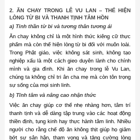
2. ĂN CHAY TRONG LỄ VU LAN – THỂ HIỆN
LÒNG TỪ BI VÀ THANH TỊNH TÂM HỒN
a) Tinh thần từ bi và tương thân tương ái
Ăn chay không chỉ là một hình thức kiêng cữ thực
phẩm mà còn thể hiện lòng từ bi đối với muôn loài.
Trong Phật giáo, việc không sát sinh, không tạo
nghiệp xấu là một cách gieo duyên lành cho chính
mình và gia đình. Khi ăn chay trong lễ Vu Lan,
chúng ta không chỉ tri ân cha mẹ mà còn tôn trọng
sự sống của mọi sinh linh.
b) Tĩnh tâm và nâng cao nhận thức
Việc ăn chay giúp cơ thể nhẹ nhàng hơn, tâm trí
thanh tịnh và dễ dàng tập trung vào các hoạt động
thiền định, tụng kinh hay thực hành tâm linh. Nhiều
người cho rằng chế độ ăn không thịt giúp họ giảm
bớt sự sân hận, tham vọng và tăng cường lòng