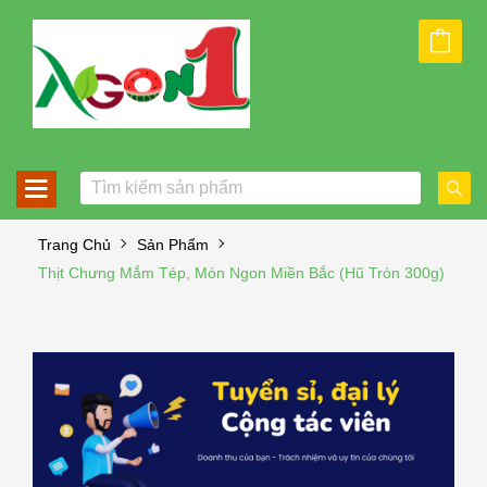
Trang Chủ
Sản Phẩm
Thịt Chưng Mắm Tép, Món Ngon Miền Bắc (hũ Tròn 300g)