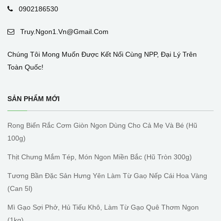
0902186530
Truy.ngon1.vn@gmail.com
Chúng Tôi Mong Muốn Được Kết Nối Cùng NPP, Đại Lý Trên
Toàn Quốc!
SẢN PHẨM MỚI
Rong Biển Rắc Cơm Giòn Ngon Dùng Cho Cả Mẹ Và Bé (hũ
100g)
Thịt Chưng Mắm Tép, Món Ngon Miền Bắc (hũ Tròn 300g)
Tương Bần Đặc Sản Hưng Yên Làm Từ Gaọ Nếp Cái Hoa Vàng
(can 5l)
Mì Gạo Sợi Phở, Hủ Tiếu Khô, Làm Từ Gạo Quê Thơm Ngon
(1kg)