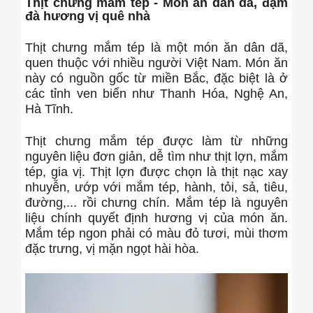
Thịt chưng mắm tép - Món ăn dân dã, đậm
đà hương vị quê nhà
Thịt chưng mắm tép là một món ăn dân dã,
quen thuộc với nhiều người Việt Nam. Món ăn
này có nguồn gốc từ miền Bắc, đặc biệt là ở
các tỉnh ven biển như Thanh Hóa, Nghệ An,
Hà Tĩnh.
Thịt chưng mắm tép được làm từ những
nguyên liệu đơn giản, dễ tìm như thịt lợn, mắm
tép, gia vị. Thịt lợn được chọn là thịt nạc xay
nhuyễn, ướp với mắm tép, hành, tỏi, sả, tiêu,
đường,... rồi chưng chín. Mắm tép là nguyên
liệu chính quyết định hương vị của món ăn.
Mắm tép ngon phải có màu đỏ tươi, mùi thơm
đặc trưng, vị mặn ngọt hài hòa.