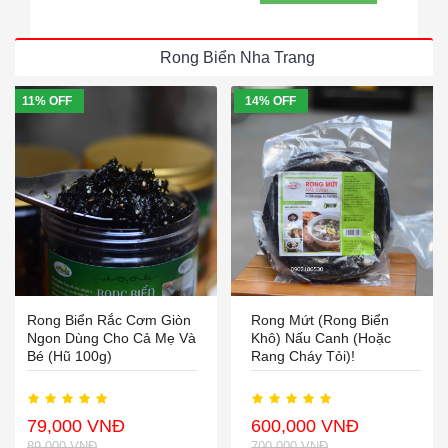
Rong Biển Nha Trang
11% OFF
14% OFF
Rong Biển Rắc Cơm Giòn
Rong Mứt (rong Biển
Ngon Dùng Cho Cả Mẹ Và
Khô) Nấu Canh (hoặc
Bé (hũ 100g)
Rang Cháy Tỏi)!
79,000 VNĐ
600,000 VNĐ
89,000 VNĐ
700,000 VNĐ