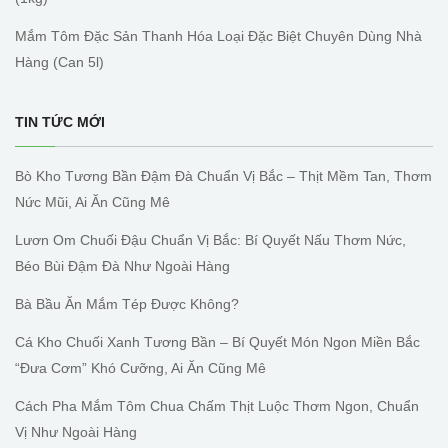
Mắm Tôm Đặc Sản Thanh Hóa Loại Đặc Biệt Chuyên Dùng Nhà
Hàng (can 5l)
TIN TỨC MỚI
Bò Kho Tương Bần Đậm Đà Chuẩn Vị Bắc – Thịt Mềm Tan, Thơm
Nức Mũi, Ai Ăn Cũng Mê
Lươn Om Chuối Đậu Chuẩn Vị Bắc: Bí Quyết Nấu Thơm Nức,
Béo Bùi Đậm Đà Như Ngoài Hàng
Bà Bầu Ăn Mắm Tép Được Không?
Cá Kho Chuối Xanh Tương Bần – Bí Quyết Món Ngon Miền Bắc
“đưa Cơm” Khó Cưỡng, Ai Ăn Cũng Mê
Cách Pha Mắm Tôm Chua Chấm Thịt Luộc Thơm Ngon, Chuẩn
Vị Như Ngoài Hàng