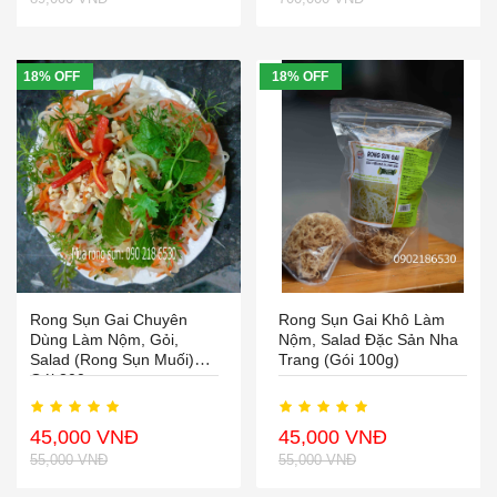
18% OFF
18% OFF
Rong Sụn Gai Chuyên
Rong Sụn Gai Khô Làm
Dùng Làm Nộm, Gỏi,
Nộm, Salad Đặc Sản Nha
Salad (rong Sụn Muối)
Trang (gói 100g)
Gói 300g
45,000 VNĐ
45,000 VNĐ
55,000 VNĐ
55,000 VNĐ