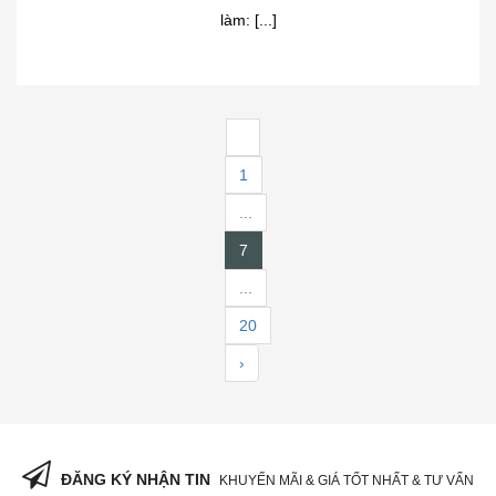
làm: [...]
‹
1
...
7
...
20
›
ĐĂNG KÝ NHẬN TIN
KHUYẾN MÃI & GIÁ TỐT NHẤT & TƯ VẤN