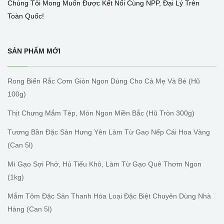
Chúng Tôi Mong Muốn Được Kết Nối Cùng NPP, Đại Lý Trên
Toàn Quốc!
SẢN PHẨM MỚI
Rong Biển Rắc Cơm Giòn Ngon Dùng Cho Cả Mẹ Và Bé (hũ
100g)
Thịt Chưng Mắm Tép, Món Ngon Miền Bắc (hũ Tròn 300g)
Tương Bần Đặc Sản Hưng Yên Làm Từ Gaọ Nếp Cái Hoa Vàng
(can 5l)
Mì Gạo Sợi Phở, Hủ Tiếu Khô, Làm Từ Gạo Quê Thơm Ngon
(1kg)
Mắm Tôm Đặc Sản Thanh Hóa Loại Đặc Biệt Chuyên Dùng Nhà
Hàng (can 5l)